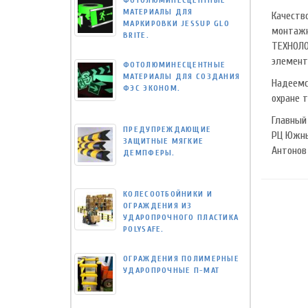
ФОТОЛЮМИНЕСЦЕНТНЫЕ
МАТЕРИАЛЫ ДЛЯ
Качеств
МАРКИРОВКИ JESSUP GLO
монтажн
BRITE.
ТЕХНОЛО
элемент
ФОТОЛЮМИНЕСЦЕНТНЫЕ
МАТЕРИАЛЫ ДЛЯ СОЗДАНИЯ
Надеемс
ФЭС ЭКОНОМ.
охране 
Главный
ПРЕДУПРЕЖДАЮЩИЕ
РЦ Южны
ЗАЩИТНЫЕ МЯГКИЕ
Антонов 
ДЕМПФЕРЫ.
КОЛЕСООТБОЙНИКИ И
ОГРАЖДЕНИЯ ИЗ
УДАРОПРОЧНОГО ПЛАСТИКА
POLYSAFE.
ОГРАЖДЕНИЯ ПОЛИМЕРНЫЕ
УДАРОПРОЧНЫЕ П-МАТ