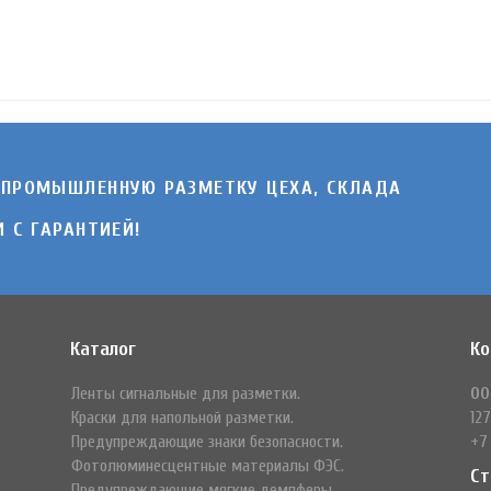
 ПРОМЫШЛЕННУЮ РАЗМЕТКУ ЦЕХА, СКЛАДА
 C ГАРАНТИЕЙ!
Каталог
Ко
Ленты сигнальные для разметки.
ОО
Краски для напольной разметки.
127
Предупреждающие знаки безопасности.
+7
Фотолюминесцентные материалы ФЭС.
Ст
Предупреждающие мягкие демпферы.