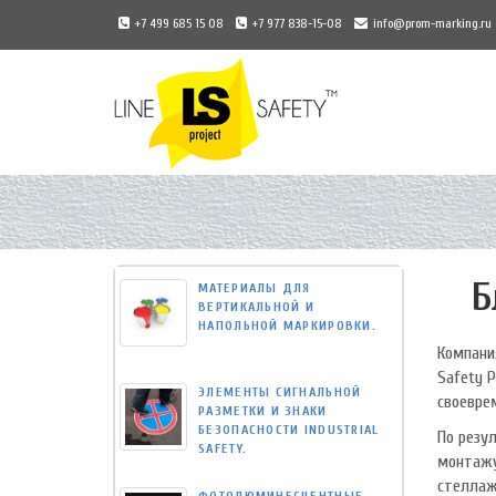
+7 499 685 15 08
+7 977 838-15-08
info@prom-marking.ru
Universal
-
go
to
homepage
Б
МАТЕРИАЛЫ ДЛЯ
ВЕРТИКАЛЬНОЙ И
НАПОЛЬНОЙ МАРКИРОВКИ.
Компани
Safety P
ЭЛЕМЕНТЫ СИГНАЛЬНОЙ
своевре
РАЗМЕТКИ И ЗНАКИ
БЕЗОПАСНОСТИ INDUSTRIAL
По резу
SAFETY.
монтажу
стеллаж