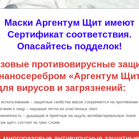
Маски Аргентум Щит имеют
Сертификат соответствия.
Опасайтесь подделок!
зовые противовирусные защ
 наносеребром «Аргентум Щит
для вирусов и загрязнений:
 использование – защитные свойства масок сохраняются на протяжении 
гание к лицу – наушные петли из эластичных лент.
гиеничность – дышащие и приятные на ощупь антибактериальные ткани.
ум щит» состоит из трех слоев.
ь многоразовые антивирусные защитные