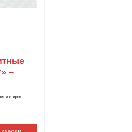
итные
» –
пяти стирок.
 маски