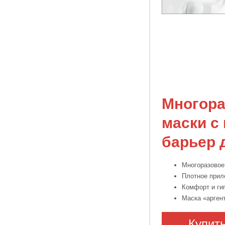
Многора
маски с
барьер 
Многоразовое
Плотное приле
Комфорт и ги
Маска «аргент
Купит