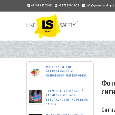
+7 499 685 15 08
+7 977 838-15-08
info@prom-marking.ru
Universal
-
go
to
homepage
МАТЕРИАЛЫ ДЛЯ
ВЕРТИКАЛЬНОЙ И
НАПОЛЬНОЙ МАРКИРОВКИ.
Фот
сиг
ЭЛЕМЕНТЫ СИГНАЛЬНОЙ
РАЗМЕТКИ И ЗНАКИ
БЕЗОПАСНОСТИ INDUSTRIAL
SAFETY.
Сигн