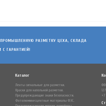
 ПРОМЫШЛЕННУЮ РАЗМЕТКУ ЦЕХА, СКЛАДА
 C ГАРАНТИЕЙ!
Каталог
Ко
Ленты сигнальные для разметки.
ОО
Краски для напольной разметки.
127
Предупреждающие знаки безопасности.
+7
Фотолюминесцентные материалы ФЭС.
Ст
Предупреждающие мягкие демпферы.