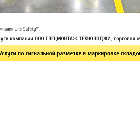
мпании Line Safety™.
луги компании ООО СПЕЦМОНТАЖ ТЕХНОЛОДЖИ, торговая ма
Услуги по сигнальной разметке и маркировке складо