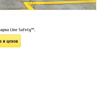
рка Line Safety™.
в и цехов