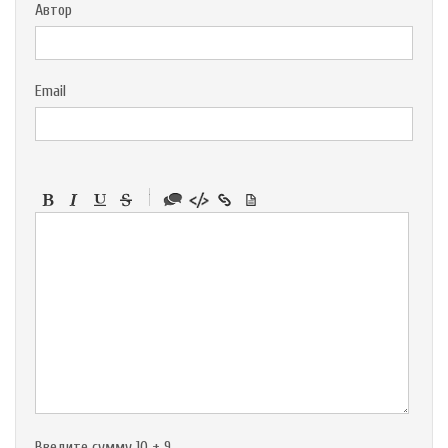
Автор
Email
-
-
-
-
-
-
-
-
-
-
-
-
-
-
-
Введите сумму 10 + 9