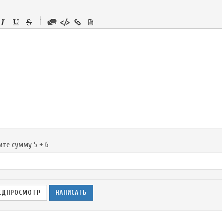
-
-
-
-
-
-
-
-
-
-
-
-
-
-
-
ите сумму 5 + 6