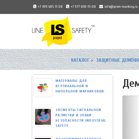
+7 499 685 15 08
+7 977 838-15-08
info@prom-marking.ru
Universal
-
КАТАЛОГ
ЗАЩИТНЫЕ ДЕМПФЕР
go
to
homepage
Дем
МАТЕРИАЛЫ ДЛЯ
ВЕРТИКАЛЬНОЙ И
НАПОЛЬНОЙ МАРКИРОВКИ.
ЭЛЕМЕНТЫ СИГНАЛЬНОЙ
РАЗМЕТКИ И ЗНАКИ
БЕЗОПАСНОСТИ INDUSTRIAL
SAFETY.