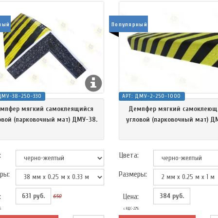
ный
Популярный
ДМУ-38-250-330
АРТ:
ДМУ-2-250-1000
мпфер мягкий самоклеящийся
Демпфер мягкий самоклеющ
овой (парковочный мат) ДМУ-38.
угловой (парковочный мат) Д
:
Цвета:
ры:
Размеры:
631
руб.
384
руб.
:
Цена:
650
%
с НДС-22%