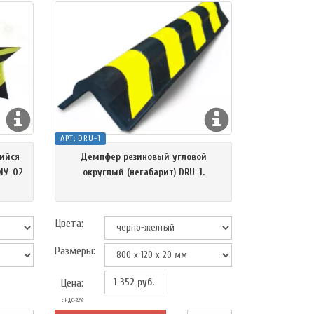
АРТ:
DRU-1
ийся
Демпфер резиновый угловой
МУ-02
округлый (негабарит) DRU-1.
Цвета:
Размеры:
1 352
руб.
Цена:
с НДС-22%