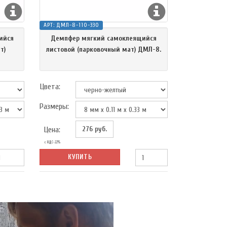
АРТ:
ДМЛ-8-110-330
ийся
Демпфер мягкий самоклеящийся
т)
листовой (парковочный мат) ДМЛ-8.
Цвета:
Размеры:
276
руб.
Цена:
с НДС-22%
КУПИТЬ