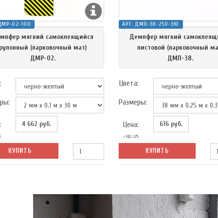
ДМР-02-100
АРТ:
ДМЛ-38-250-330
мпфер мягкий самоклеящийся
Демпфер мягкий самоклеящ
рулонный (парковочный мат)
листовой (парковочный ма
ДМР-02.
ДМЛ-38.
:
Цвета:
ры:
Размеры:
4 662
руб.
616
руб.
:
Цена:
%
с НДС-22%
КУПИТЬ
КУПИТЬ