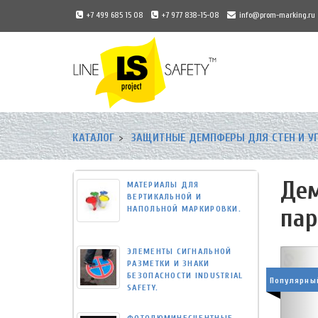
+7 499 685 15 08
+7 977 838-15-08
info@prom-marking.ru
Universal
-
КАТАЛОГ
ЗАЩИТНЫЕ ДЕМПФЕРЫ ДЛЯ СТЕН И УГ
go
to
homepage
Дем
МАТЕРИАЛЫ ДЛЯ
ВЕРТИКАЛЬНОЙ И
НАПОЛЬНОЙ МАРКИРОВКИ.
пар
ЭЛЕМЕНТЫ СИГНАЛЬНОЙ
РАЗМЕТКИ И ЗНАКИ
БЕЗОПАСНОСТИ INDUSTRIAL
Популярны
SAFETY.