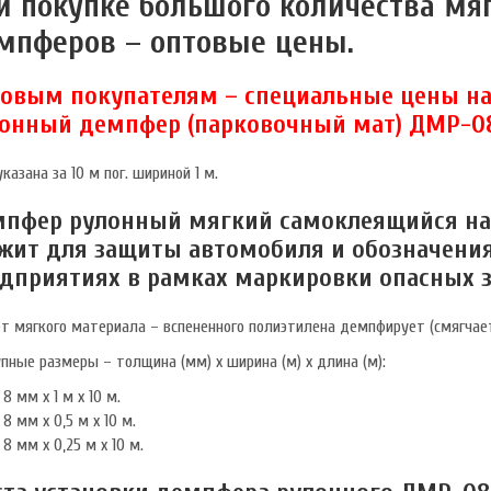
и покупке большого количества мя
мпферов – оптовые цены.
овым покупателям – специальные цены н
онный демпфер (парковочный мат) ДМР-08
казана за 10 м пог. шириной 1 м.
пфер рулонный мягкий самоклеящийся на
жит для защиты автомобиля и обозначения 
дприятиях в рамках маркировки опасных з
ет мягкого материала – вспененного полиэтилена демпфирует (смягчает
пные размеры – толщина (мм) х ширина (м) х длина (м):
8 мм х 1 м х 10 м.
8 мм х 0,5 м х 10 м.
8 мм х 0,25 м х 10 м.