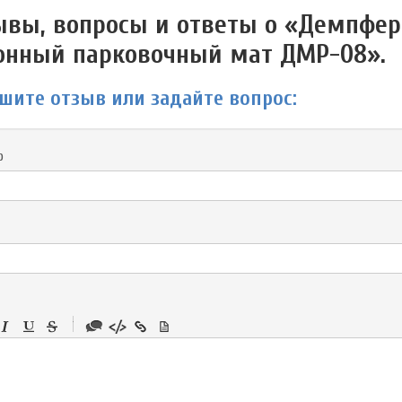
ывы, вопросы и ответы о «Демпфе
онный парковочный мат ДМР-08».
шите отзыв или задайте вопрос:
р
-
-
-
-
-
-
-
-