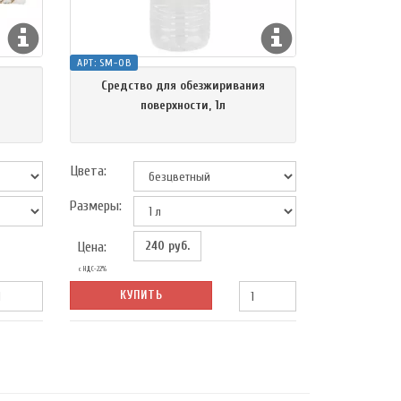
АРТ:
SM-OB
м
Средство для обезжиривания
поверхности, 1л
Цвета:
Размеры:
240
руб.
Цена:
с НДС-22%
КУПИТЬ