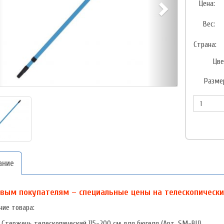
Цена:
Вес:
Страна:
Цве
Разме
ание
вым покупателям – специальные цены на телескопический
ние товара:
Стержень телескопический 115-200 см для бюгеля (Арт. SM-BU).