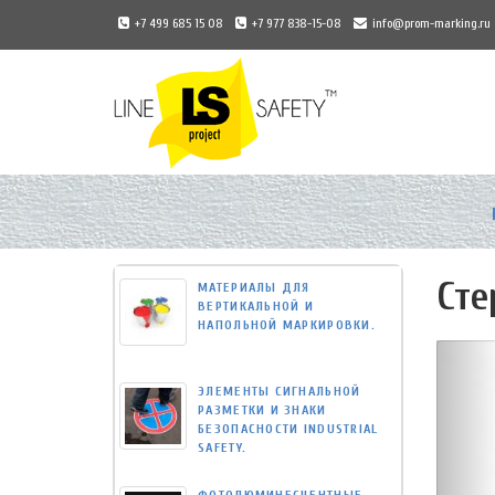
+7 499 685 15 08
+7 977 838-15-08
info@prom-marking.ru
Universal
-
go
to
homepage
Сте
МАТЕРИАЛЫ ДЛЯ
ВЕРТИКАЛЬНОЙ И
НАПОЛЬНОЙ МАРКИРОВКИ.
ЭЛЕМЕНТЫ СИГНАЛЬНОЙ
РАЗМЕТКИ И ЗНАКИ
БЕЗОПАСНОСТИ INDUSTRIAL
SAFETY.