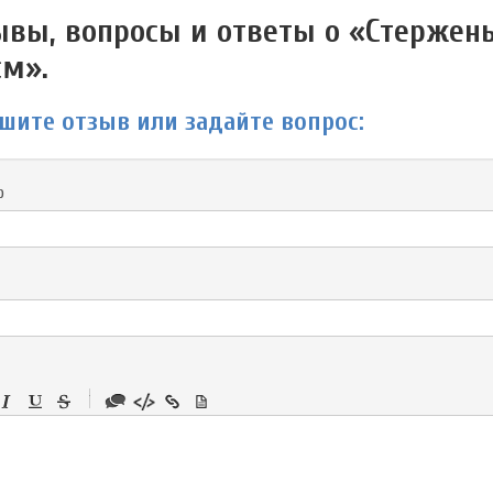
ывы, вопросы и ответы о «Стержень
см».
шите отзыв или задайте вопрос:
р
-
-
-
-
-
-
-
-