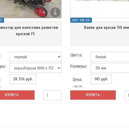
F5
АРТ:
SM-VA
ликатор для нанесения разметки
Валик для краски 110 м
краской F5
:
Цвета:
ры:
Размеры:
28 356
руб.
145
руб.
:
Цена:
%
с НДС-22%
КУПИТЬ
КУПИТЬ