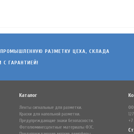
 ПРОМЫШЛЕННУЮ РАЗМЕТКУ ЦЕХА, СКЛАДА
 C ГАРАНТИЕЙ!
Каталог
Ко
Ленты сигнальные для разметки.
ОО
Краски для напольной разметки.
127
Предупреждающие знаки безопасности.
+7
Фотолюминесцентные материалы ФЭС.
Ст
Предупреждающие мягкие демпферы.