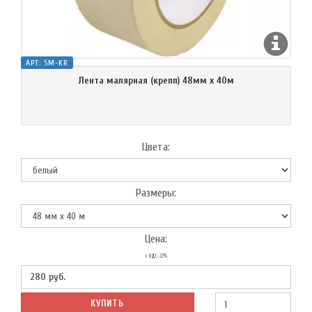
АРТ:
SM-KR
Лента малярная (крепп) 48мм х 40м
Цвета:
Размеры:
Цена:
с НДС-22%
280
руб.
КУПИТЬ