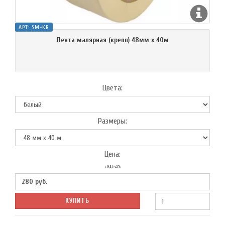
АРТ:
SM-KR
Лента малярная (крепп) 48мм х 40м
Цвета:
Размеры:
Цена:
с НДС-22%
280
руб.
КУПИТЬ