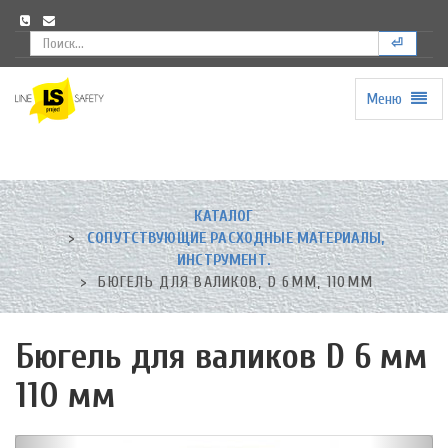
⏎
Меню
Universal
-
go
to
homepage
КАТАЛОГ
СОПУТСТВУЮЩИЕ РАСХОДНЫЕ МАТЕРИАЛЫ,
ИНСТРУМЕНТ.
БЮГЕЛЬ ДЛЯ ВАЛИКОВ, D 6ММ, 110ММ
Бюгель для валиков D 6 мм
110 мм