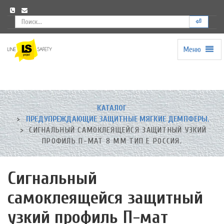
⏎
Меню
Universal
-
go
to
homepage
КАТАЛОГ
ПРЕДУПРЕЖДАЮЩИЕ ЗАЩИТНЫЕ МЯГКИЕ ДЕМПФЕРЫ.
СИГНАЛЬНЫЙ САМОКЛЕЯЩЕЙСЯ ЗАЩИТНЫЙ УЗКИЙ
ПРОФИЛЬ П-МАТ 8 ММ ТИП E РОССИЯ.
Сигнальный
самоклеящейся защитный
узкий профиль П-мат