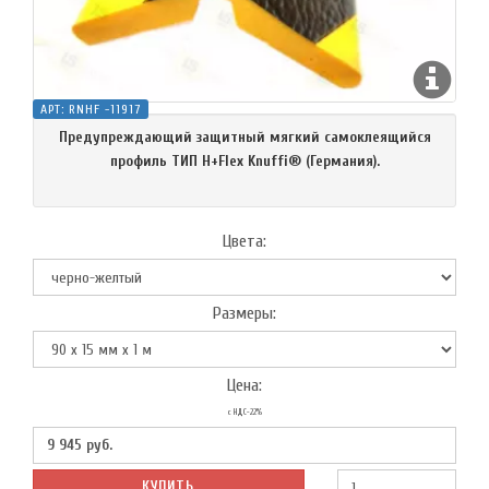
АРТ:
RNНF -11917
Предупреждающий защитный мягкий самоклеящийся
профиль ТИП H+Flex Knuffi® (Германия).
Цвета:
Размеры:
Цена:
с НДС-22%
9 945
руб.
КУПИТЬ