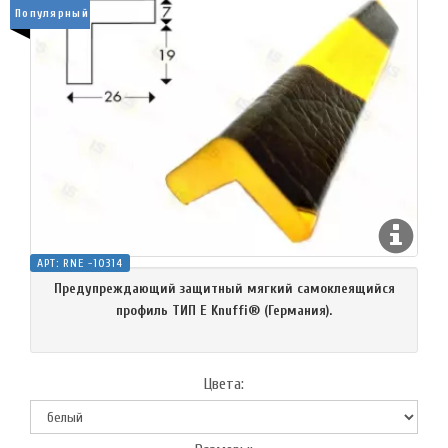
Популярный
АРТ:
RNE -10314
Предупреждающий защитный мягкий самоклеящийся
профиль ТИП E Knuffi® (Германия).
Цвета: