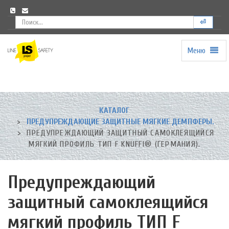
⏎
Меню
Universal
-
go
to
homepage
КАТАЛОГ
ПРЕДУПРЕЖДАЮЩИЕ ЗАЩИТНЫЕ МЯГКИЕ ДЕМПФЕРЫ.
ПРЕДУПРЕЖДАЮЩИЙ ЗАЩИТНЫЙ САМОКЛЕЯЩИЙСЯ
МЯГКИЙ ПРОФИЛЬ ТИП F KNUFFI® (ГЕРМАНИЯ).
Предупреждающий
защитный самоклеящийся
мягкий профиль ТИП F