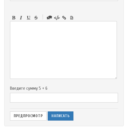
-
-
-
-
-
-
-
-
-
-
-
-
-
-
-
Введите сумму 5 + 6