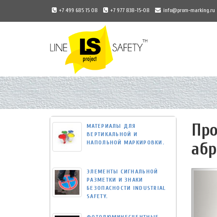
+7 499 685 15 08
+7 977 838-15-08
info@prom-marking.ru
Universal
-
go
to
homepage
Про
МАТЕРИАЛЫ ДЛЯ
ВЕРТИКАЛЬНОЙ И
НАПОЛЬНОЙ МАРКИРОВКИ.
абр
ЭЛЕМЕНТЫ СИГНАЛЬНОЙ
РАЗМЕТКИ И ЗНАКИ
БЕЗОПАСНОСТИ INDUSTRIAL
SAFETY.