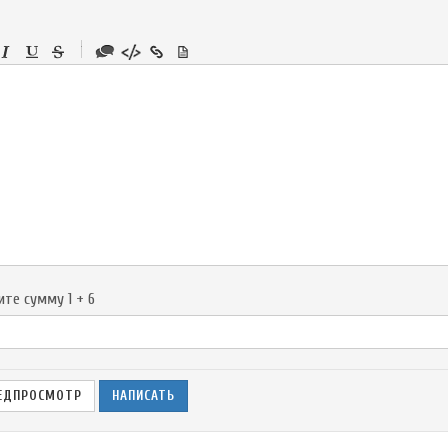
-
-
-
-
-
-
-
-
-
-
-
-
-
-
-
ите сумму 1 + 6