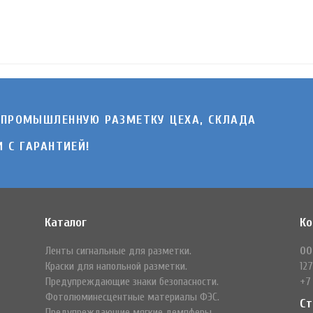
 ПРОМЫШЛЕННУЮ РАЗМЕТКУ ЦЕХА, СКЛАДА
 C ГАРАНТИЕЙ!
Каталог
Ко
Ленты сигнальные для разметки.
ОО
Краски для напольной разметки.
127
Предупреждающие знаки безопасности.
+7
Фотолюминесцентные материалы ФЭС.
Ст
Предупреждающие мягкие демпферы.