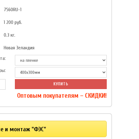
7560RU-1
1 200
руб.
0.3
кг.
Новая Зеландия
та:
ры:
КУПИТЬ
Оптовым покупателям – СКИДКИ!
ие и монтаж "ФЭС"