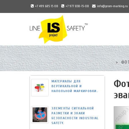
+7 499 685 15 08
+7 977 838-15-08
info@prom-marking.ru
Universal
-
go
ФОТ
to
homepage
Фот
МАТЕРИАЛЫ ДЛЯ
ВЕРТИКАЛЬНОЙ И
НАПОЛЬНОЙ МАРКИРОВКИ.
эва
ЭЛЕМЕНТЫ СИГНАЛЬНОЙ
РАЗМЕТКИ И ЗНАКИ
БЕЗОПАСНОСТИ INDUSTRIAL
SAFETY.