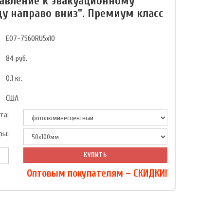
авление к эвакуационному
у направо вниз". Премиум класс
E07-7560RU5x10
84
руб.
0.1
кг.
США
та:
ры:
КУПИТЬ
Оптовым покупателям – СКИДКИ!