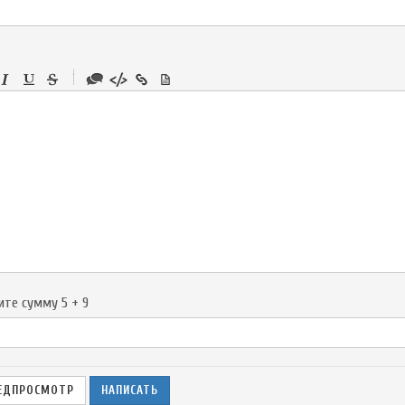
-
-
-
-
-
-
-
-
-
-
-
-
-
-
-
ите сумму 5 + 9