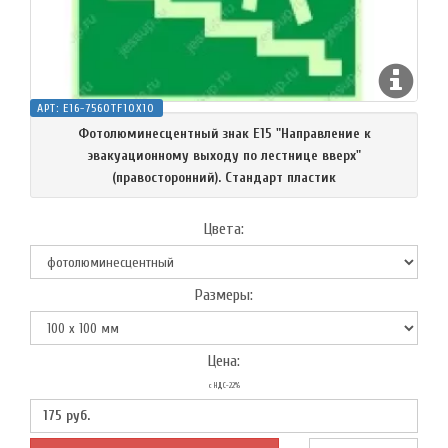
АРТ:
E16-7560TF10X10
Фотолюминесцентный знак Е15 "Направление к
эвакуационному выходу по лестнице вверх"
(правосторонний). Стандарт пластик
Цвета:
Размеры:
Цена:
с НДС-22%
175
руб.