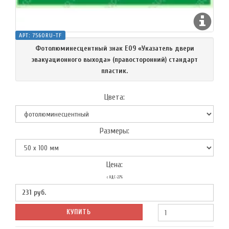
АРТ:
7560RU-TF
Фотолюминесцентный знак Е09 «Указатель двери
эвакуационного выхода» (правосторонний) стандарт
пластик.
Цвета:
Размеры:
Цена:
с НДС-22%
231
руб.
КУПИТЬ