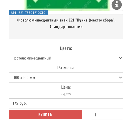
АРТ:
E21-7560TF10X10
Фотолюминесцентный знак Е21 "Пункт (место) сбора".
Стандарт пластик
Цвета:
Размеры:
Цена:
с НДС-22%
175
руб.
КУПИТЬ