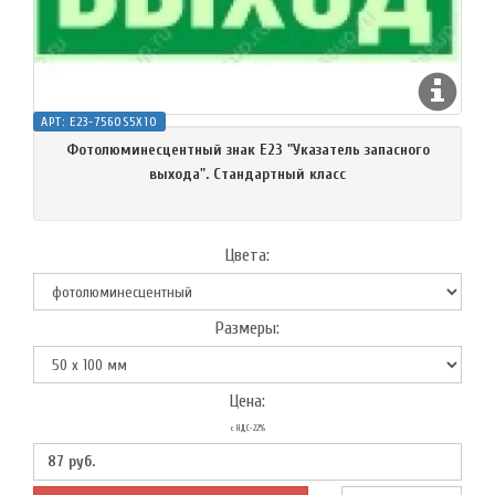
АРТ:
E23-7560S5X10
Фотолюминесцентный знак Е23 "Указатель запасного
выхода". Cтандартный класс
Цвета:
Размеры:
Цена:
с НДС-22%
87
руб.