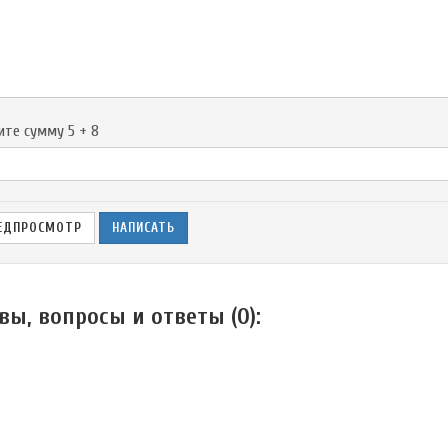
-
-
-
-
ите сумму 5 + 8
вы, вопросы и ответы (
0
):