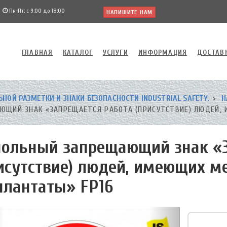
Пн-Пт: с 9:00 до 18:00
НАПИШИТЕ НАМ
ГЛАВНАЯ
КАТАЛОГ
УСЛУГИ
ИНФОРМАЦИЯ
ДОСТАВ
НОЙ РАЗМЕТКИ И ЗНАКИ БЕЗОПАСНОСТИ INDUSTRIAL SAFETY.
Н
ЮЩИЙ ЗНАК «ЗАПРЕЩАЕТСЯ РАБОТА (ПРИСУТСТВИЕ) ЛЮДЕЙ, 
ольный запрещающий знак «З
исутствие) людей, имеющих м
лантаты» FP16