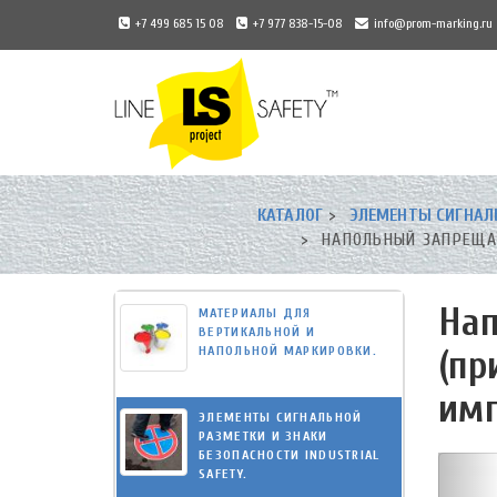
+7 499 685 15 08
+7 977 838-15-08
info@prom-marking.ru
Universal
-
КАТАЛОГ
ЭЛЕМЕНТЫ СИГНАЛЬ
go
НАПОЛЬНЫЙ ЗАПРЕЩА
to
homepage
Нап
МАТЕРИАЛЫ ДЛЯ
ВЕРТИКАЛЬНОЙ И
НАПОЛЬНОЙ МАРКИРОВКИ.
(пр
имп
ЭЛЕМЕНТЫ СИГНАЛЬНОЙ
РАЗМЕТКИ И ЗНАКИ
БЕЗОПАСНОСТИ INDUSTRIAL
SAFETY.