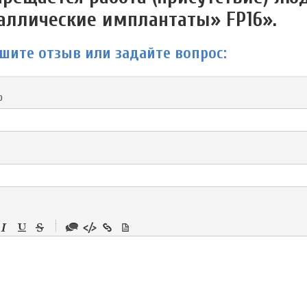
аллические имплантаты» FP16».
шите отзыв или задайте вопрос:
р
-
-
-
-
-
-
-
-
-
-
-