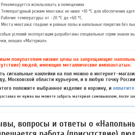
Рекомендуется использовать в помещениях
Температурный режим монтажа: не ниже +10 °C для обеспечения адге
Рабочие температуры: от -20 °C до +60 °C.
Места монтажа: гладкие и ровные полы и напольные покрвтия без пыли
собых условий эксплуатации разработаны специальные серии знаков в
чки, окошко «Материал».
вым покупателям низкие цены на запрещающие напольны
сутствие) людей, имеющих металлические имплантаты».
ть сигнальные наклейки на пол можно в интернет-магази
ду, Московской области курьером, и в любую точку Росси
этого положите выбранное изделие в корзину, и
оплатите
доставка не нужна вы можете забрать материал самовывозом, после зак
ывы, вопросы и ответы о «Наполь
прещается работа (присутствие) л