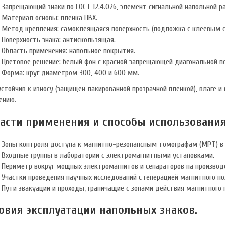
Запрещающий знаки по ГОСТ 12.4.026, элемент сигнальной напольной р
Материал основы: пленка ПВХ.
Метод крепления: самоклеящаяся поверхность (подложка с клеевым с
Поверхность знака: антискользящая.
Область применения: напольное покрытия.
Цветовое решение: белый фон с красной запрещающей диагональной по
Форма: круг диаметром 300, 400 и 600 мм.
устойчив к износу (защищен лакированной прозрачной пленкой), влаге
ению.
асти применения и способы использовани
Зоны контроля доступа к магнитно-резонансным томографам (МРТ) в 
Входные группы в лаборатории с электромагнитными установками.
Периметр вокруг мощных электромагнитов и сепараторов на производ
Участки проведения научных исследований с генерацией магнитного по
Пути эвакуации и проходы, граничащие с зонами действия магнитного 
овия эксплуатации напольных знаков.