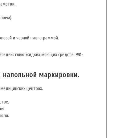
азметки.
лоем).
лосой и черной пиктограммой.
 и воздействию жидких моющих средств, УФ-
я напольной маркировки.
медицинских центрах.
стве.
ля.
поля.