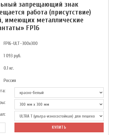
льный запрещающий знак
ещается работа (присутствие)
, имеющих металлические
нтаты» FP16
FP16-ULT-300x300
1 093
руб.
0.1
кг.
Россия
та:
ры:
ал:
КУПИТЬ