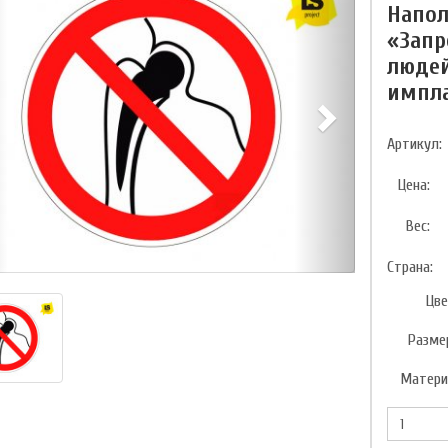
Напо
«Запр
людей
импла
Артикул:
Цена:
Вес:
Страна:
Цве
Разме
Матери