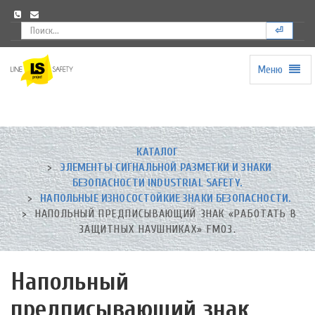
⏎
Меню
Universal
-
go
to
homepage
КАТАЛОГ
ЭЛЕМЕНТЫ СИГНАЛЬНОЙ РАЗМЕТКИ И ЗНАКИ
БЕЗОПАСНОСТИ INDUSTRIAL SAFETY.
НАПОЛЬНЫЕ ИЗНОСОСТОЙКИЕ ЗНАКИ БЕЗОПАСНОСТИ.
НАПОЛЬНЫЙ ПРЕДПИСЫВАЮЩИЙ ЗНАК «РАБОТАТЬ В
ЗАЩИТНЫХ НАУШНИКАХ» FМ03.
Напольный
предписывающий знак