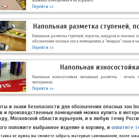
влажных помещениях и на асфальте.
Перейти >>
Напольная разметка ступеней, по
Напольная разметка ступеней, порогов, пандусов и опасных 
обозначения опасных зон в помещениях, в "мокрых" зонах и на
Перейти >>
Напольная износостойка
Напольная износостойкая сигнальная разметка - печать
материалах.
Перейти >>
ты и знаки безопасности для обозначения опасных зон Ind
в и производственных помещений можно купить в интерн
оду, Московской области курьером, и в любую точку Росс
ого положите выбранное изделие в корзину, и
оплатите т
ставка не нужна вы сможете забрать материал самовывозом, после зака