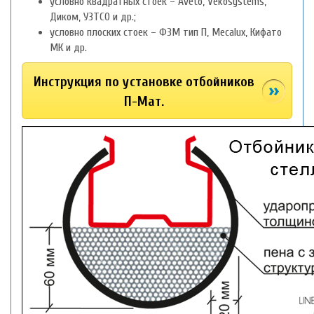
условно квадратных стоек – Aveto, Vekosystems,
Диком, УЗТСО и др.;
условно плоских стоек – ФЗМ тип П, Mecalux, Кифато
МК и др.
Инструкция по установке отбойников
П-Мат.