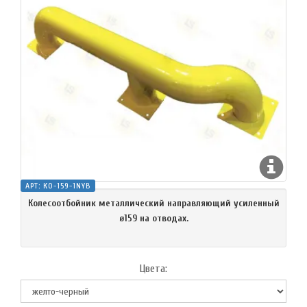
АРТ:
КО-159-1NYB
Колесоотбойник металлический направляющий усиленный
ø159 на отводах.
Цвета: