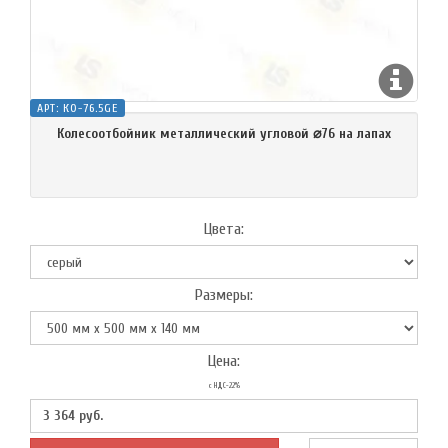
АРТ:
КО-76.5GE
Колесоотбойник металлический угловой ⌀76 на лапах
Цвета:
Размеры:
Цена:
с НДС-22%
3 364
руб.