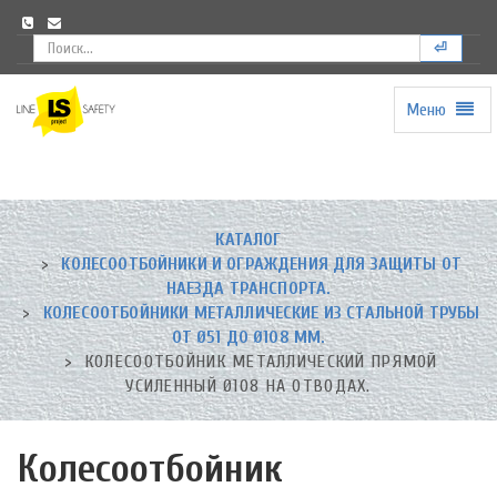
⏎
Меню
Universal
-
go
to
homepage
КАТАЛОГ
КОЛЕСООТБОЙНИКИ И ОГРАЖДЕНИЯ ДЛЯ ЗАЩИТЫ ОТ
НАЕЗДА ТРАНСПОРТА.
КОЛЕСООТБОЙНИКИ МЕТАЛЛИЧЕСКИЕ ИЗ СТАЛЬНОЙ ТРУБЫ
ОТ Ø51 ДО Ø108 ММ.
КОЛЕСООТБОЙНИК МЕТАЛЛИЧЕСКИЙ ПРЯМОЙ
УСИЛЕННЫЙ Ø108 НА ОТВОДАХ.
Колесоотбойник